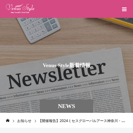
V
e
n
u
s
S
t
y
l
e
新
着
情
報
NEWS
お知らせ
【開催報告】2024ミセスグローバルアース神奈川・2024ジュニアアースジャパン神奈川