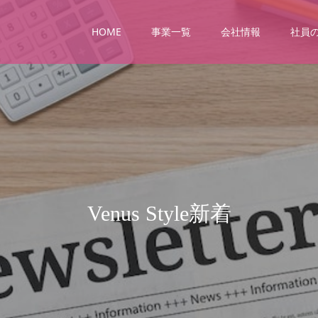
HOME
事業一覧
会社情報
社員の
V
e
n
u
s
S
t
y
l
e
新
着
情
報