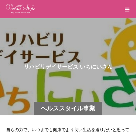
リ
ハ
ビ
リ
デ
イ
サ
ー
ビ
ス
い
ち
に
い
さ
ん
ヘルススタイル事業
部
自らの力で、いつまでも健康でより良い生活を送りたいと思って