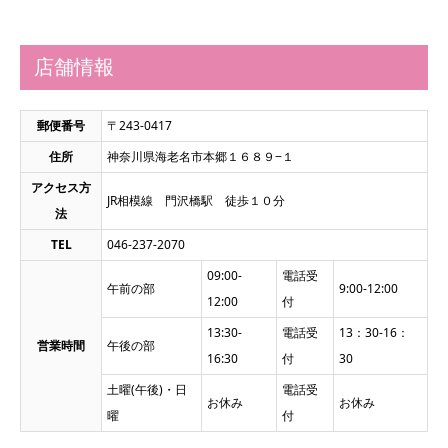
店舗情報
郵便番号
〒243-0417
住所
神奈川県海老名市本郷１６８９−１
アクセス方
JR相模線 門沢橋駅 徒歩１０分
法
TEL
046-237-2070
09:00-
電話受
午前の部
9:00-12:00
12:00
付
13:30-
電話受
13：30-16：
営業時間
午後の部
16:30
付
30
土曜(午後)・日
電話受
お休み
お休み
曜
付